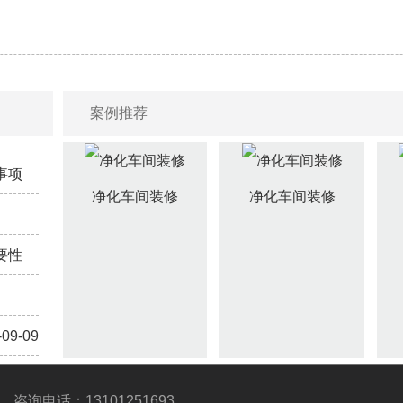
案例推荐
事项
净化车间装修
净化车间装修
-09-25
要性
-09-25
-09-19
-09-19
-09-09
咨询电话：13101251693